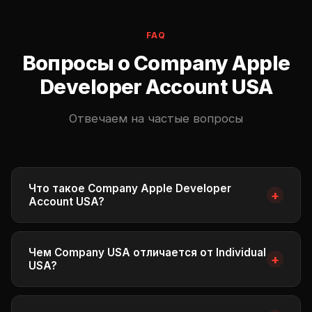
FAQ
Вопросы о Company Apple
Developer Account USA
Отвечаем на частые вопросы
Что такое Company Apple Developer
+
Account USA?
Company Apple Developer Account USA — это
аккаунт разработчика Apple для компаний,
Чем Company USA отличается от Individual
+
зарегистрированный на американские данные.
USA?
Позволяет публиковать приложения в App Store
Individual USA ($350)
— для соло-разработчиков
под названием бренда, предоставляет командный
и арбитражников: публикация под именем