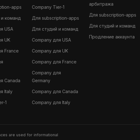
арбитража
ption-apps
Company Tier-1
Для subscription-apps
 и команд
Для subscription-apps
Для студий и команд
для USA
Для студий и команд
Продление аккаунта
ля UK
Company для USA
ля France
Company для UK
ля
Company для France
Company для
для Canada
Germany
я Italy
Company для Canada
er-1
Company для Italy
ences are used for informational