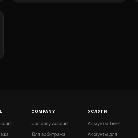
L
COMPANY
УСЛУГИ
ccount
Company Account
Аккаунты Tier-1
ража
Для арбитража
Аккаунты для