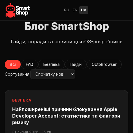
RU
EN
UA
Блог SmartShop
Гайди, поради та новини для iOS-розробників
Всі
FAQ
Безпека
Гайди
OctoBrowser
Сортування:
БЕЗПЕКА
Найпоширеніші причини блокування Apple
Developer Account: статистика та фактори
ризику
31 липня 2026 · 15 хв