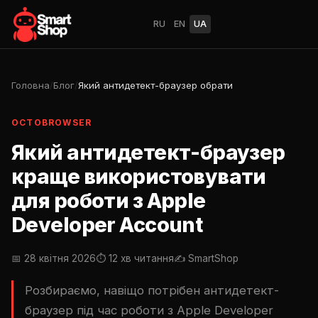
RU
EN
UA
Головна
/
Блог
/
Який антидетект-браузер обрати
OCTOBROWSER
Який антидетект-браузер
краще використовувати
для роботи з Apple
Developer Account
📅 28 квітня 2026
⏱ 12 хв читання
✍️ SmartShop
Розбираємо, навіщо потрібен антидетект-
браузер під час роботи з Apple Developer