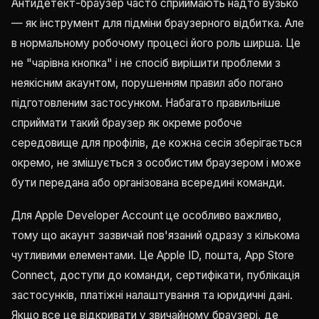
Антидетект-браузер часто сприймають надто вузько
— як інструмент для підміни браузерного відбитка. Але
в нормальному робочому процесі його роль ширша. Це
не "чарівна кнопка" і не спосіб вирішити проблеми з
неякісним акаунтом, порушенням правил або погано
підготовленим застосунком. Набагато правильніше
сприймати такий браузер як окреме робоче
середовище для профілів, де кожна сесія зберігається
окремо, не змішується з особистим браузером і може
бути передана або організована всередині команди.
Для Apple Developer Account це особливо важливо,
тому що акаунт зазвичай пов'язаний одразу з кількома
чутливими елементами. Це Apple ID, пошта, App Store
Connect, доступи до команди, сертифікати, публікація
застосунків, платіжні налаштування та юридичні дані.
Якщо все це відкривати у звичайному браузері, де