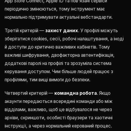
App Store Connect, Apple ID та пов'язані сервіси
періодично змінюються, тому інструмент має
нормально підтримувати актуальні вебстандарти.
Третій критерій —
захист даних
. У профілі можуть
зберігатися cookies, сесії, робочі налаштування, а іноді
й доступи до критично важливих кабінетів. Тому
важливі шифрування, двофакторна автентифікація,
додаткові паролі на профілі та зрозуміла система
керування доступом. Чим більше людей працює з
профілями, тим вищі вимоги до безпеки.
Четвертий критерій —
командна робота
. Якщо
акаунти передаються всередині команди або між
відділами, важливо, щоб це відбувалося не через
архіви, скриншоти, особисті браузери та хаотичні
інструкції, а через нормальний керований процес.