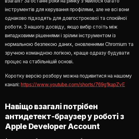
взагалі? За останні роки на ринку з'явилося багато
інструментів для керування профілями, але не всі вони
однаково підходять для довгострокової та спокійної
роботи. З нашого досвіду, якщо вибір стоїть між
випадковими рішеннями і зрілим інструментом із
нормальною безпекою даних, оновленнями Chromium та
зручною командною логікою, краще одразу будувати
процес на стабільнішій основі.
Коротку версію розбору можна подивитися на нашому
каналі:
https://www.youtube.com/shorts/769g1kapZvE
Навіщо взагалі потрібен
антидетект-браузер у роботі з
Apple Developer Account