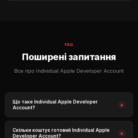
FAQ
Поширені запитання
Все про Individual Apple Developer Account
Що таке Individual Apple Developer
+
Account?
Individual Apple Developer Account — персональний
акаунт у програмі Apple Developer Program для
Скільки коштує готовий Individual Apple
+
фізичних осіб. Дозволяє публікувати застосунки в
Developer Account?