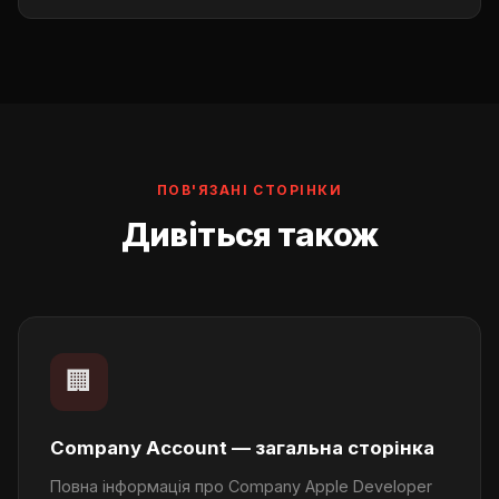
Після — $5/міс або можете прив'язати свій номер
Так, працюємо з оптовими замовленнями. При
телефону.
купівлі кількох Company Canada акаунтів —
індивідуальні умови та ціни. Напишіть у Telegram.
ПОВ'ЯЗАНІ СТОРІНКИ
Дивіться також
🏢
Company Account — загальна сторінка
Повна інформація про Company Apple Developer