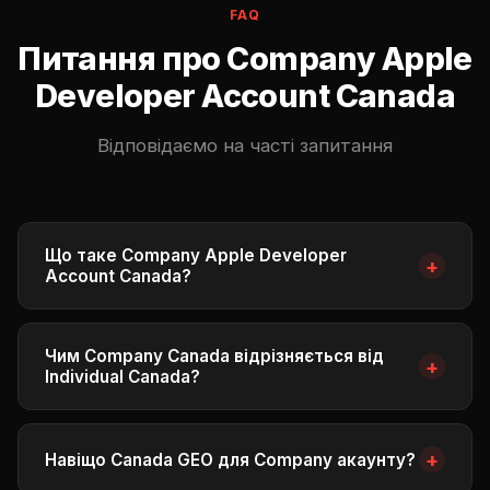
FAQ
Питання про Company Apple
Developer Account Canada
Відповідаємо на часті запитання
Що таке Company Apple Developer
+
Account Canada?
Company Apple Developer Account Canada — це
акаунт розробника Apple для компаній,
Чим Company Canada відрізняється від
+
зареєстрований на канадські дані. Дозволяє
Individual Canada?
публікувати застосунки в App Store під назвою
Individual Canada ($350)
— для соло-розробників:
бренду, надає командний доступ з різними ролями
публікація під іменем фізособи, один користувач.
та повний доступ до App Store Connect API. Канада
+
Навіщо Canada GEO для Company акаунту?
— топовий англомовний TIER-1 ринок App Store.
Company Canada ($650)
— для команд і