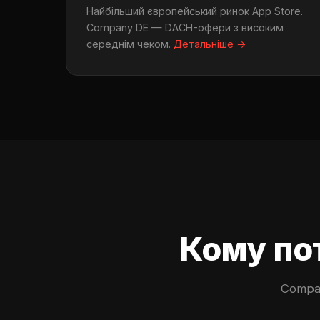
Найбільший європейський ринок App Store.
Company DE — DACH-офери з високим
середнім чеком.
Детальніше →
Кому пот
Compan