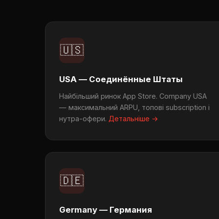
🇺🇸
USA — Соединённые Штаты
Найбільший ринок App Store. Company USA
— максимальний ARPU, топові subscription і
нутра-офери.
Детальніше →
🇩🇪
Germany — Германия