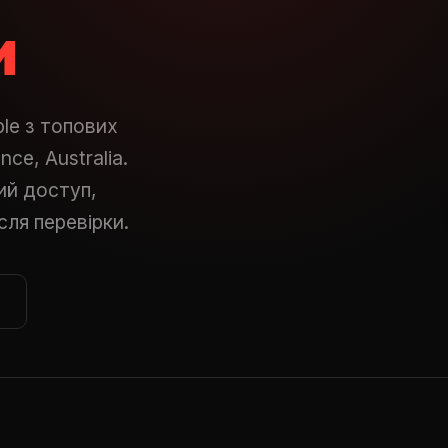
и
le з топових
ce, Australia.
ний доступ,
сля перевірки.