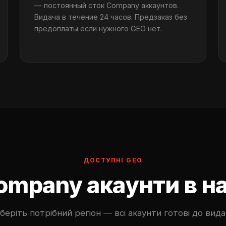
— постоянный сток Company аккаунтов.
Видача в течение 24 часов. Предзаказ без
предоплаты если нужного GEO нет.
ДОСТУПНІ GEO
Company акаунти в н
беріть потрібний регіон — всі акаунти готові до вида