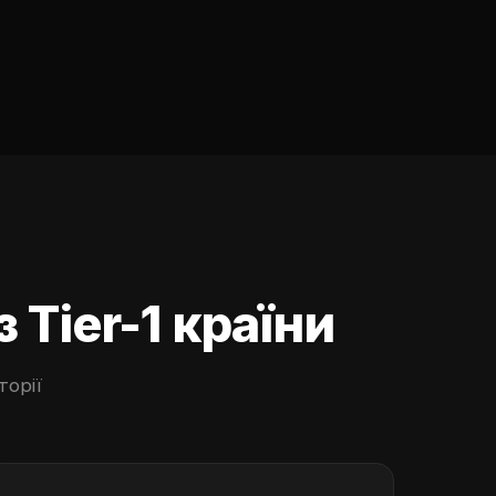
Tier-1 країни
орії