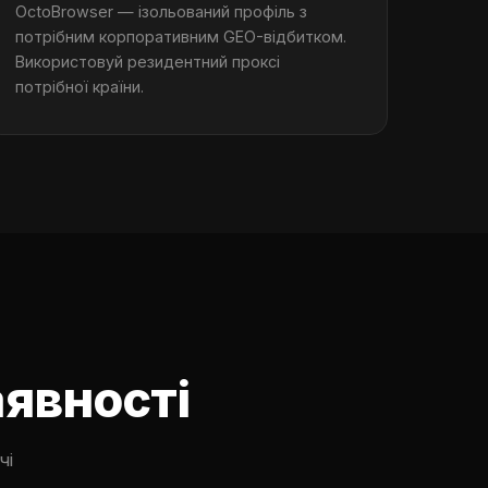
OctoBrowser — ізольований профіль з
потрібним корпоративним GEO-відбитком.
Використовуй резидентний проксі
потрібної країни.
аявності
чі