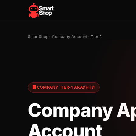
SmartShop
Company Account
Tier-1
🏢
COMPANY TIER-1 АКАУНТИ
Company Ap
Account