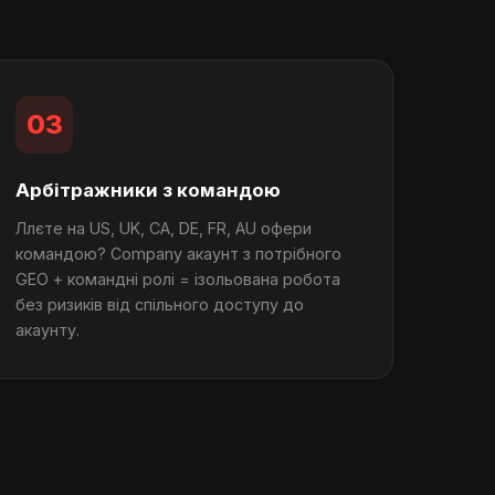
03
Арбітражники з командою
Ллєте на US, UK, CA, DE, FR, AU офери
командою? Company акаунт з потрібного
GEO + командні ролі = ізольована робота
без ризиків від спільного доступу до
акаунту.