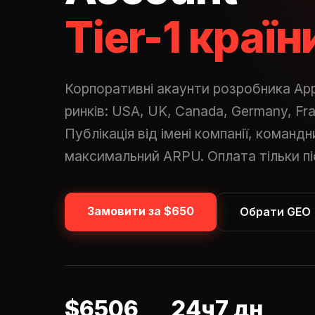
Tier-1 країн
Корпоративні акаунти розробника App
ринків: USA, UK, Canada, Germany, Fran
Публікація від імені компанії, команд
максимальний ARPU. Оплата тільки пі
Замовити за $650
Обрати GEO
$650
6
24ч
7 дн