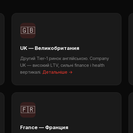
🇬🇧
UK — Великобритания
Другий Tier-1 ринок англійською. Company
UK — високий LTV, сильні finance і health
вертикалі.
Детальніше →
🇫🇷
France — Франция