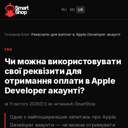
RU
EN
UA
Головна
/
Блог
/
Реквізити для виплат в Apple Developer акаунті
FAQ
Чи можна використовувати
свої реквізити для
отримання оплати в Apple
Developer акаунті?
📅 11 лютого 2026
⏱ 5 хв читання
✍️ SmartShop
Одне з найпоширеніших запитань про Apple
Developer акаунти — чи можна отримувати