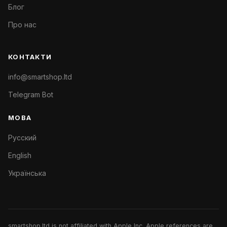
Блог
Про нас
КОНТАКТИ
info@smartshop.ltd
Telegram Bot
МОВА
Русский
English
Українська
smartshop.ltd is not affiliated with Apple Inc. Apple references are