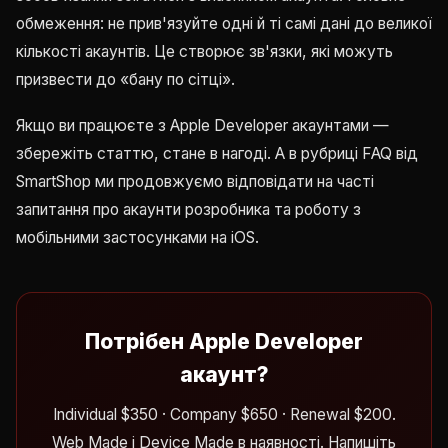
обмеження: не прив'язуйте одні й ті самі дані до великої
кількості акаунтів. Це створює зв'язки, які можуть
призвести до «бану по сітці».
Якщо ви працюєте з Apple Developer акаунтами —
збережіть статтю, стане в нагоді. А в рубриці FAQ від
SmartShop ми продовжуємо відповідати на часті
запитання про акаунти розробника та роботу з
мобільними застосунками на iOS.
Потрібен Apple Developer
акаунт?
Individual $350 · Company $650 · Renewal $200.
Web Made і Device Made в наявності. Напишіть