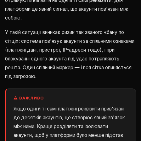
отримують виплати на одні й ті самі реквізити, для
платформи це явний сигнал, що акаунти пов'язані між
собою.
У такій ситуації виникає ризик так званого «бану по
сітці»: система пов'язує акаунти за спільними ознаками
(платіжні дані, пристрої, IP-адреси тощо), і при
блокуванні одного акаунта під удар потрапляють
решта. Один спільний маркер — і вся сітка опиняється
під загрозою.
⚠️ ВАЖЛИВО
Якщо одні й ті самі платіжні реквізити прив'язані
до десятків акаунтів, це створює явний зв'язок
між ними. Краще розділяти та ізолювати
акаунти, щоб у платформи було менше підстав